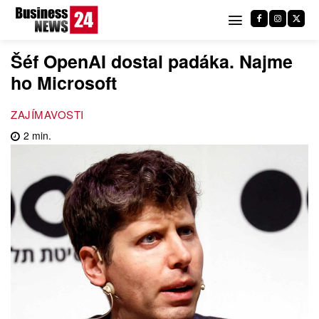
Šéf OpenAI dostal padáka. Najme
ho Microsoft
ZAJÍMAVOSTI
2
min.