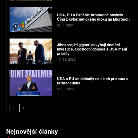
USA, EU a Británie hromadně obvinily
Čínu z kybernetického útoku na Microsoft
20. 7. 2021
Jihokorejští giganti navyšují domácí
investice. Obchodní dohoda s USA mění
priority
17. 11. 2025
USA a EU se dohodly na clech pro auta a
farmaceutika
23. 8. 2025
Nejnovější články