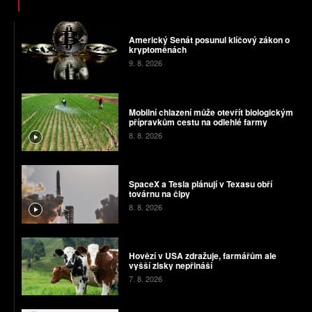
Americký Senát posunul klíčový zákon o
kryptoměnách
9. 8. 2026
Mobilní chlazení může otevřít biologickým
přípravkům cestu na odlehlé farmy
8. 8. 2026
SpaceX a Tesla plánují v Texasu obří
továrnu na čipy
8. 8. 2026
Hovězí v USA zdražuje, farmářům ale
vyšší zisky nepřináší
7. 8. 2026