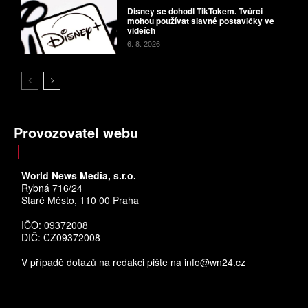
Disney se dohodl TikTokem. Tvůrci
mohou používat slavné postavičky ve
videích
6. 8. 2026
Provozovatel webu
World News Media, s.r.o.
Rybná 716/24
Staré Město, 110 00 Praha
IČO: 09372008
DIČ: CZ09372008
V případě dotazů na redakci pište na
info@wn24.cz