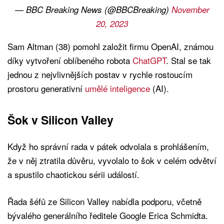
— BBC Breaking News (@BBCBreaking)
November
20, 2023
Sam Altman (38) pomohl založit firmu OpenAI, známou
díky vytvoření oblíbeného robota
ChatGPT
. Stal se tak
jednou z nejvlivnějších postav v rychle rostoucím
prostoru generativní
umělé inteligence
(AI).
Šok v Silicon Valley
Když ho správní rada v pátek odvolala s prohlášením,
že v něj ztratila důvěru, vyvolalo to šok v celém odvětví
a spustilo chaotickou sérii událostí.
Řada šéfů ze Silicon Valley nabídla podporu, včetně
bývalého generálního ředitele Google Erica Schmidta.