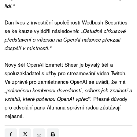
lidí.“
Dan Ives z investiční společnosti Wedbush Securities
se ke kauze vyjádřil následovně:
„Ostudné cirkusové
představení o víkendu na OpenAI nakonec převzali
dospělí v místnosti.“
Nový šéf OpenAI Emmett Shear je bývalý šéf a
spoluzakladatel služby pro streamování videa Twitch.
Ve zprávě pro zaměstnance OpenAI se uvádí, že má
„jedinečnou kombinaci dovedností, odborných znalostí a
Přesné důvody
vztahů, které poženou OpenAI vpřed“.
pro odvolání pana Altmana správní radou zůstávají
nejasné.