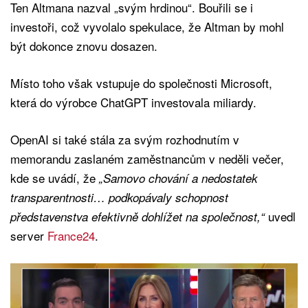
Ten Altmana nazval „svým hrdinou“. Bouřili se i
investoři, což vyvolalo spekulace, že Altman by mohl
být dokonce znovu dosazen.
Místo toho však vstupuje do společnosti Microsoft,
která do výrobce ChatGPT investovala miliardy.
OpenAI si také stála za svým rozhodnutím v
memorandu zaslaném zaměstnancům v neděli večer,
kde se uvádí, že
„Samovo chování a nedostatek
transparentnosti… podkopávaly schopnost
uvedl
představenstva efektivně dohlížet na společnost,“
server
France24
.