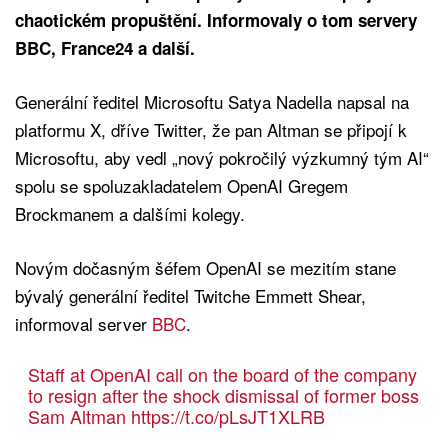
chaotickém propuštění. Informovaly o tom servery
BBC, France24 a další.
Generální ředitel Microsoftu Satya Nadella napsal na
platformu X, dříve Twitter, že pan Altman se připojí k
Microsoftu, aby vedl „nový pokročilý výzkumný tým AI“
spolu se spoluzakladatelem OpenAI Gregem
Brockmanem a dalšími kolegy.
Novým dočasným šéfem OpenAI se mezitím stane
bývalý generální ředitel Twitche Emmett Shear,
informoval server
BBC
.
Staff at OpenAI call on the board of the company
to resign after the shock dismissal of former boss
Sam Altman
https://t.co/pLsJT1XLRB