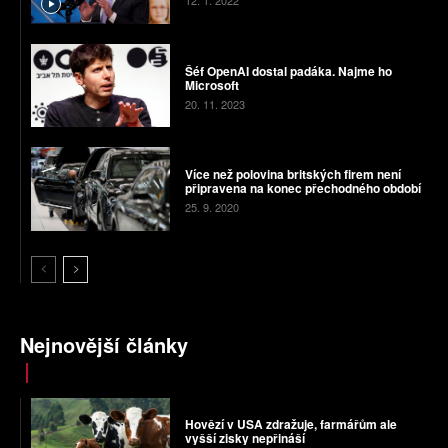
12. 1. 2022
Šéf OpenAI dostal padáka. Najme ho
Microsoft
20. 11. 2023
Více než polovina britských firem není
připravena na konec přechodného období
25. 9. 2020
Nejnovější články
Hovězí v USA zdražuje, farmářům ale
vyšší zisky nepřináší