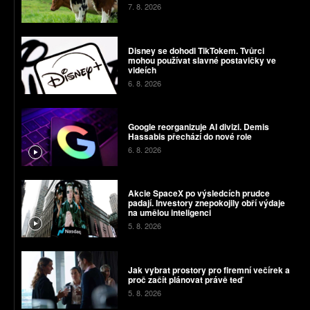
7. 8. 2026
Disney se dohodl TikTokem. Tvůrci
mohou používat slavné postavičky ve
videích
6. 8. 2026
Google reorganizuje AI divizi. Demis
Hassabis přechází do nové role
6. 8. 2026
Akcie SpaceX po výsledcích prudce
padají. Investory znepokojily obří výdaje
na umělou inteligenci
5. 8. 2026
Jak vybrat prostory pro firemní večírek a
proč začít plánovat právě teď
5. 8. 2026