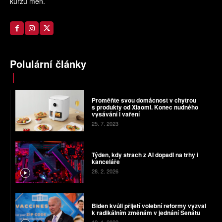
kurzů měn.
Polulární články
Proměňte svou domácnost v chytrou
s produkty od Xiaomi. Konec nudného
vysávání i vaření
25. 7. 2023
Týden, kdy strach z AI dopadl na trhy i
kanceláře
28. 2. 2026
Biden kvůli přijetí volební reformy vyzval
k radikálním změnám v jednání Senátu