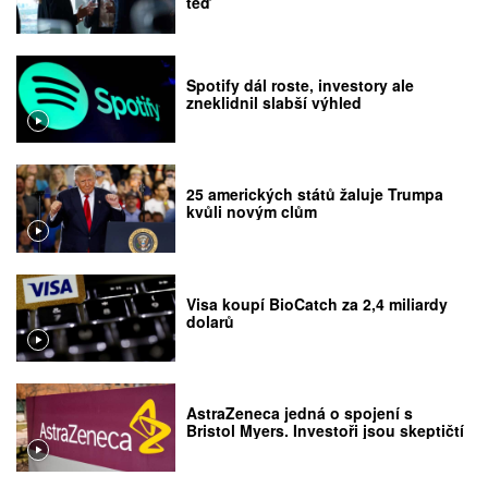
teď
Spotify dál roste, investory ale
zneklidnil slabší výhled
25 amerických států žaluje Trumpa
kvůli novým clům
Visa koupí BioCatch za 2,4 miliardy
dolarů
AstraZeneca jedná o spojení s
Bristol Myers. Investoři jsou skeptičtí