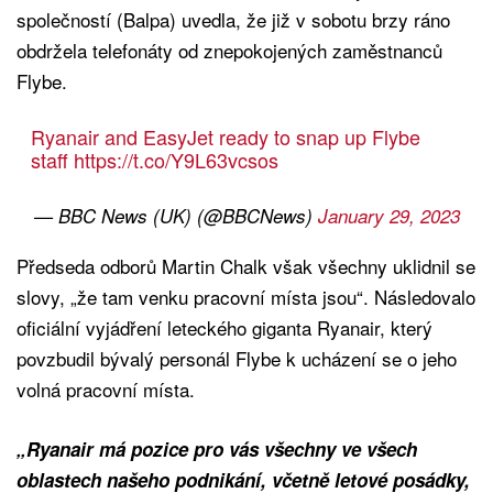
společností (Balpa) uvedla, že již v sobotu brzy ráno
obdržela telefonáty od znepokojených zaměstnanců
Flybe.
Ryanair and EasyJet ready to snap up Flybe
staff
https://t.co/Y9L63vcsos
— BBC News (UK) (@BBCNews)
January 29, 2023
Předseda odborů Martin Chalk však všechny uklidnil se
slovy, „že tam venku pracovní místa jsou“. Následovalo
oficiální vyjádření leteckého giganta Ryanair, který
povzbudil bývalý personál Flybe k ucházení se o jeho
volná pracovní místa.
„Ryanair má pozice pro vás všechny ve všech
oblastech našeho podnikání, včetně letové posádky,