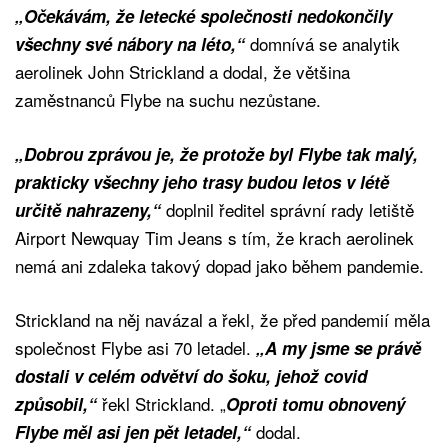
„Očekávám, že letecké společnosti nedokončily
domnívá se analytik
všechny své nábory na léto,“
aerolinek John Strickland a dodal, že většina
zaměstnanců Flybe na suchu nezůstane.
„Dobrou zprávou je, že protože byl Flybe tak malý,
prakticky všechny jeho trasy budou letos v létě
doplnil ředitel správní rady letiště
určitě nahrazeny,“
Airport Newquay Tim Jeans s tím, že krach aerolinek
nemá ani zdaleka takový dopad jako během pandemie.
Strickland na něj navázal a řekl, že před pandemií měla
společnost Flybe asi 70 letadel.
„A my jsme se právě
dostali v celém odvětví do šoku, jehož covid
řekl Strickland. „
způsobil,“
Oproti tomu obnovený
dodal.
Flybe měl asi jen pět letadel,“