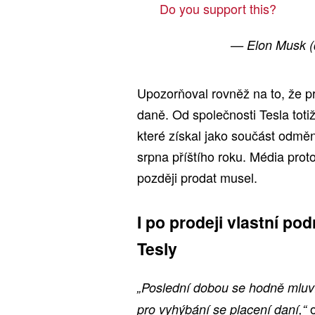
Do you support this?
— Elon Musk 
Upozorňoval rovněž na to, že pro
daně. Od společnosti Tesla totiž
které získal jako součást odměn
srpna příštího roku. Média prot
později prodat musel.
I po prodeji vlastní po
Tesly
„Poslední dobou se hodně mluví 
pro vyhýbání se placení daní,“