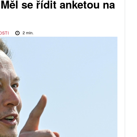
 Měl se řídit anketou na
2
min.
OSTI