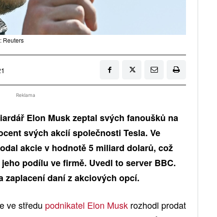
: Reuters
21
Reklama
liardář Elon Musk zeptal svých fanoušků na
ocent svých akcií společnosti Tesla. Ve
odal akcie v hodnotě 5 miliard dolarů, což
jeho podílu ve firmě. Uvedl to server BBC.
a zaplacení daní z akciových opcí.
se ve středu
podnikatel Elon Musk
rozhodl prodat