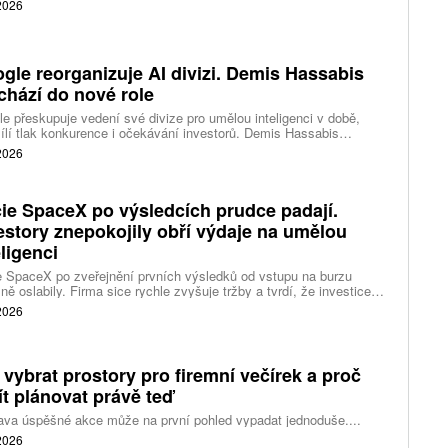
 2026
gle reorganizuje AI divizi. Demis Hassabis
chází do nové role
e přeskupuje vedení své divize pro umělou inteligenci v době,
ílí tlak konkurence i očekávání investorů. Demis Hassabis
vá každodenní řízení DeepMind a zaměří se na vývoj pokročilé
 2026
 inteligence i její dopad na společnost.
ie SpaceX po výsledcích prudce padají.
estory znepokojily obří výdaje na umělou
eligenci
 SpaceX po zveřejnění prvních výsledků od vstupu na burzu
ně oslabily. Firma sice rychle zvyšuje tržby a tvrdí, že investice
ělé inteligence se vracejí mnohem rychleji než dříve, investoři ale
 2026
eší, zda je tempo rekordních výdajů dlouhodobě udržitelné.
 vybrat prostory pro firemní večírek a proč
ít plánovat právě teď
ava úspěšné akce může na první pohled vypadat jednoduše....
 2026