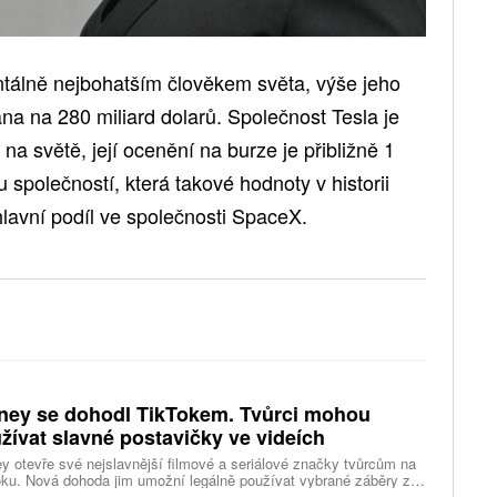
tálně nejbohatším člověkem světa, výše jeho
na na 280 miliard dolarů. Společnost Tesla je
a světě, její ocenění na burze je přibližně 1
ou společností, která takové hodnoty v historii
hlavní podíl ve společnosti SpaceX.
ney se dohodl TikTokem. Tvůrci mohou
žívat slavné postavičky ve videích
y otevře své nejslavnější filmové a seriálové značky tvůrcům na
ku. Nová dohoda jim umožní legálně používat vybrané záběry z
kce studia a sdílet vlastní videa také na platformě Disney Verts.