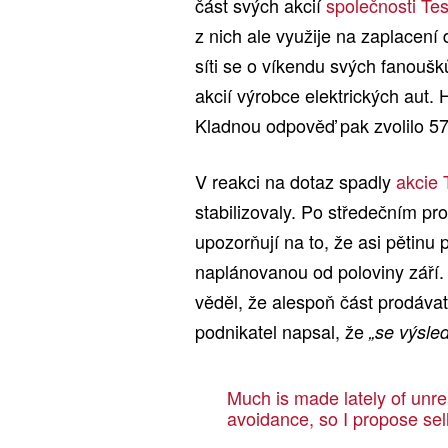
část svých akcií
společnosti Tes
z nich ale využije na zaplacení 
síti se o víkendu svých fanouš
akcií výrobce elektrických aut. 
Kladnou odpověď pak zvolilo 57
V reakci na dotaz spadly
akcie 
stabilizovaly. Po středečním pro
upozorňují na to, že asi pětinu
naplánovanou od poloviny září.
věděl, že alespoň část prodáva
podnikatel napsal, že
„se výsle
Much is made lately of unre
avoidance, so I propose sel