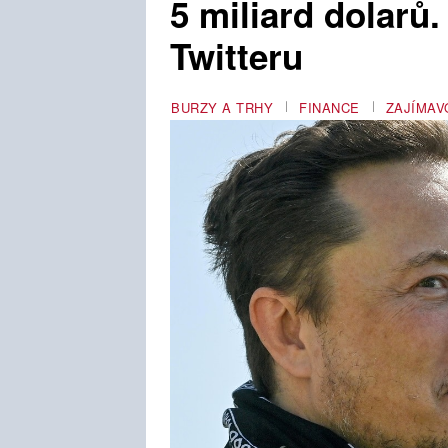
5 miliard dolarů.
Twitteru
BURZY A TRHY
FINANCE
ZAJÍMAV