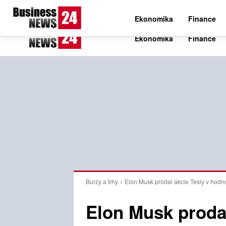
C
29.3
Čtvrtek 6. srpna 2026
Czech
Ekonomika
Finance
Burzy a trhy
Elon Musk prodal akcie Tesly v hodnot
Elon Musk prodal