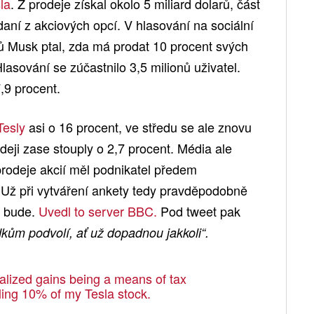
la
. Z prodeje získal okolo 5 miliard dolarů, část
daní z akciových opcí. V hlasování na sociální
ků Musk ptal, zda má prodat 10 procent svých
Hlasování se zúčastnilo 3,5 milionů uživatel.
,9 procent.
Tesly
asi o 16 procent, ve středu se ale znovu
deji zase stouply o 2,7 procent. Média ale
 prodeje akcií měl podnikatel předem
 Už při vytváření ankety tedy pravděpodobně
t bude.
Uvedl to server BBC.
Pod tweet pak
dkům podvolí, ať už dopadnou jakkoli“.
alized gains being a means of tax
ling 10% of my Tesla stock.