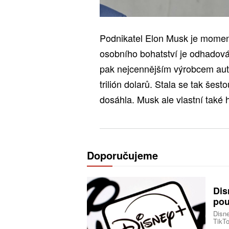
Podnikatel Elon Musk je momen
osobního bohatství je odhadová
pak nejcennějším výrobcem aut n
trilión dolarů. Stala se tak šest
dosáhla. Musk ale vlastní také 
Doporučujeme
Dis
pou
Disne
TikTo
produ