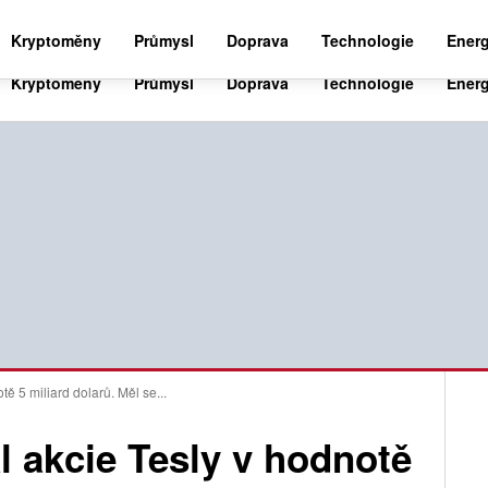
BUSINESS NEWS 24
WORLD NEWS 24
SPO
Kryptoměny
Průmysl
Doprava
Technologie
Energ
ě 5 miliard dolarů. Měl se...
 akcie Tesly v hodnotě