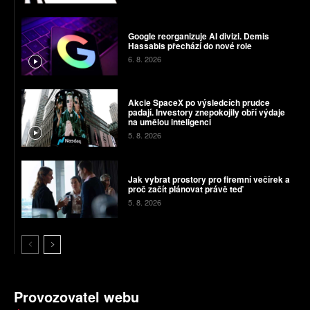
Google reorganizuje AI divizi. Demis
Hassabis přechází do nové role
6. 8. 2026
Akcie SpaceX po výsledcích prudce
padají. Investory znepokojily obří výdaje
na umělou inteligenci
5. 8. 2026
Jak vybrat prostory pro firemní večírek a
proč začít plánovat právě teď
5. 8. 2026
Provozovatel webu