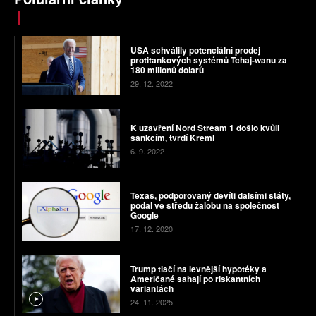
USA schválily potenciální prodej
protitankových systémů Tchaj-wanu za
180 milionů dolarů
29. 12. 2022
K uzavření Nord Stream 1 došlo kvůli
sankcím, tvrdí Kreml
6. 9. 2022
Texas, podporovaný devíti dalšími státy,
podal ve středu žalobu na společnost
Google
17. 12. 2020
Trump tlačí na levnější hypotéky a
Američané sahají po riskantních
variantách
24. 11. 2025