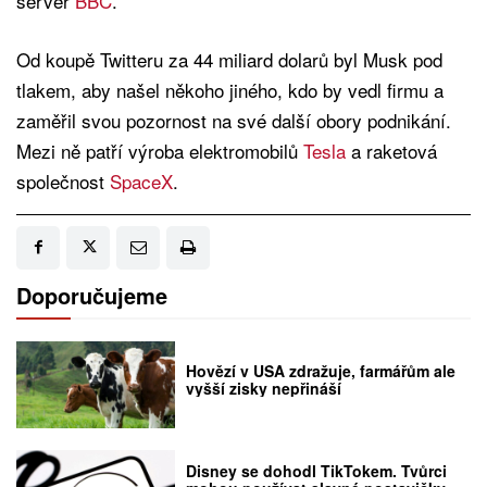
server
BBC
.
Od koupě Twitteru za 44 miliard dolarů byl Musk pod
tlakem, aby našel někoho jiného, kdo by vedl firmu a
zaměřil svou pozornost na své další obory podnikání.
Mezi ně patří výroba elektromobilů
Tesla
a raketová
společnost
SpaceX
.
Doporučujeme
Hovězí v USA zdražuje, farmářům ale
vyšší zisky nepřináší
Disney se dohodl TikTokem. Tvůrci