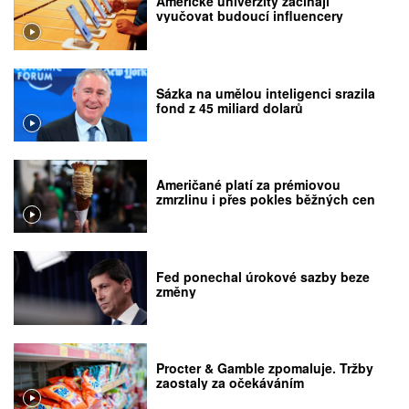
Americké univerzity začínají
vyučovat budoucí influencery
Sázka na umělou inteligenci srazila
fond z 45 miliard dolarů
Američané platí za prémiovou
zmrzlinu i přes pokles běžných cen
Fed ponechal úrokové sazby beze
změny
Procter & Gamble zpomaluje. Tržby
zaostaly za očekáváním