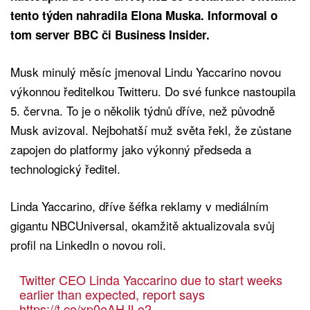
tento týden nahradila Elona Muska. Informoval o
tom server BBC či Business Insider.
Musk minulý měsíc jmenoval Lindu Yaccarino novou
výkonnou ředitelkou Twitteru. Do své funkce nastoupila
5. června. To je o několik týdnů dříve, než původně
Musk avizoval. Nejbohatší muž světa řekl, že zůstane
zapojen do platformy jako výkonný předseda a
technologický ředitel.
Linda Yaccarino, dříve šéfka reklamy v mediálním
gigantu NBCUniversal, okamžitě aktualizovala svůj
profil na LinkedIn o novou roli.
Twitter CEO Linda Yaccarino due to start weeks
earlier than expected, report says
https://t.co/xp0eAHJLo2