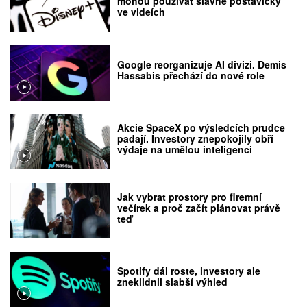
mohou používat slavné postavičky
ve videích
Google reorganizuje AI divizi. Demis
Hassabis přechází do nové role
Akcie SpaceX po výsledcích prudce
padají. Investory znepokojily obří
výdaje na umělou inteligenci
Jak vybrat prostory pro firemní
večírek a proč začít plánovat právě
teď
Spotify dál roste, investory ale
zneklidnil slabší výhled