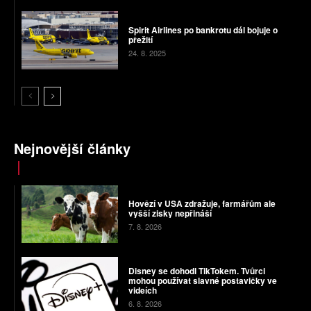
Spirit Airlines po bankrotu dál bojuje o
přežití
24. 8. 2025
Nejnovější články
Hovězí v USA zdražuje, farmářům ale
vyšší zisky nepřináší
7. 8. 2026
Disney se dohodl TikTokem. Tvůrci
mohou používat slavné postavičky ve
videích
6. 8. 2026