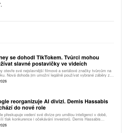
.
ney se dohodl TikTokem. Tvůrci mohou
žívat slavné postavičky ve videích
y otevře své nejslavnější filmové a seriálové značky tvůrcům na
ku. Nová dohoda jim umožní legálně používat vybrané záběry z
kce studia a sdílet vlastní videa také na platformě Disney Verts.
 2026
gle reorganizuje AI divizi. Demis Hassabis
chází do nové role
e přeskupuje vedení své divize pro umělou inteligenci v době,
ílí tlak konkurence i očekávání investorů. Demis Hassabis
vá každodenní řízení DeepMind a zaměří se na vývoj pokročilé
 2026
 inteligence i její dopad na společnost.