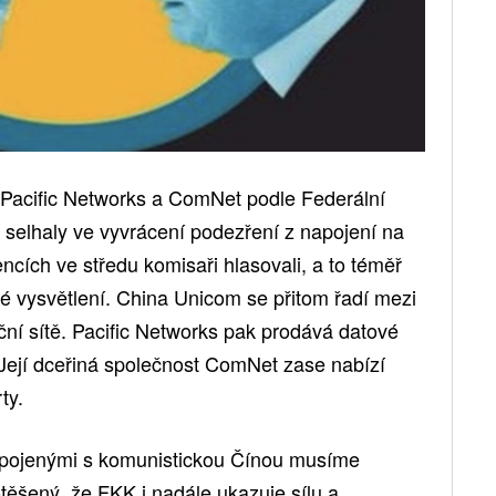
Pacific Networks a ComNet podle Federální
 selhaly ve vyvrácení podezření z napojení na
cencích ve středu komisaři hlasovali, a to téměř
né vysvětlení. China Unicom se přitom řadí mezi
ační sítě. Pacific Networks pak prodává datové
Její dceřiná společnost ComNet zase nabízí
ty.
 spojenými s komunistickou Čínou musíme
těšený, že FKK i nadále ukazuje sílu a