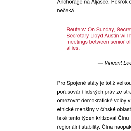
Anchorage na Aljašce. Pokrok či
nečeká.
Reuters: On Sunday, Secret
Secretary Lloyd Austin will 
meetings between senior off
allies.
— Vincent Le
Pro Spojené státy je totiž velk
porušování lidských práv ze str
omezovat demokratické volby v 
etnické menšiny v čínské oblasti
také tento týden kritizoval Čínu
regionální stability. Čína naop