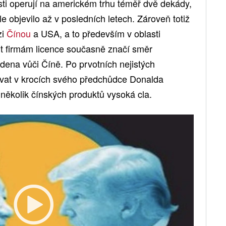
ti operují na americkém trhu téměř dvě dekády,
le objevilo až v posledních letech. Zároveň totiž
zi
Čínou
a USA, a to především v oblasti
it firmám licence současně značí směr
idena vůči Číně. Po prvotních nejistých
ovat v krocích svého předchůdce Donalda
 několik čínských produktů vysoká cla.