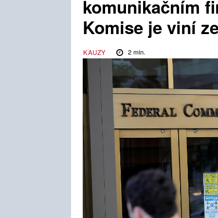
komunikačním fir
Komise je viní z
2
min.
KAUZY