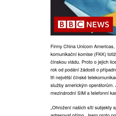
Firmy China Unicom Americas, 
komunikační komise (FKK) totiž
čínskou vládu. Proto o jejich li
rok od podání žádosti o případ
tři největší čínské telekomunik
služby americkým operátorům. 
mezinárodní SIM a telefonní kar
„Ohrožení našich sítí subjekty
adresovat přímo. Jsem proto po