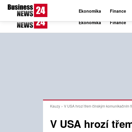
C
28.1
Čtvrtek 6. srpna 2026
Czech
Ekonomika
Finance
Kauzy
V USA hrozí třem čínským komunikačním firm
V USA hrozí tře