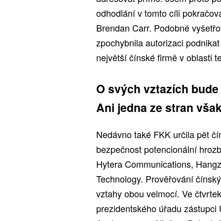
odhodlání v tomto cíli pokračov
Brendan Carr. Podobné vyšetřová
zpochybnila autorizaci podnika
největší čínské firmě v oblasti 
O svých vztazích bude 
Ani jedna ze stran vša
Nedávno také FKK určila pět čí
bezpečnost potencionální hrozb
Hytera Communications, Hangzh
Technology. Prověřování čínskýc
vztahy obou velmocí. Ve čtvrte
prezidentského úřadu zástupci 