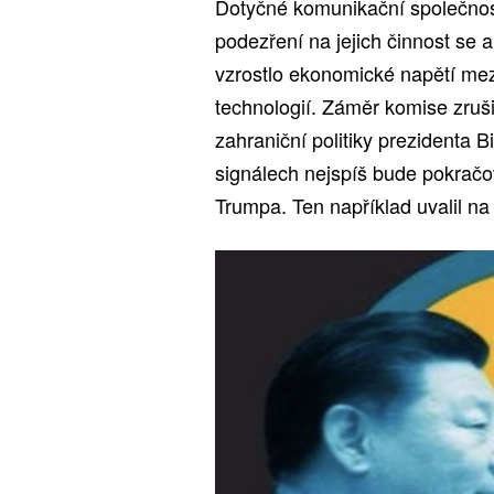
Dotyčné komunikační společnos
podezření na jejich činnost se a
vzrostlo ekonomické napětí me
technologií. Záměr komise zruš
zahraniční politiky prezidenta B
signálech nejspíš bude pokrač
Trumpa. Ten například uvalil na