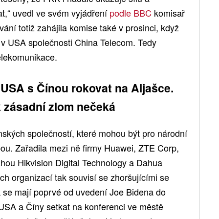
at,“ uvedl ve svém vyjádření
podle BBC
komisař
ní totiž zahájila komise také v prosinci, když
t v USA společnosti China Telecom. Tedy
telekomunikace.
USA s Čínou rokovat na Aljašce.
k zásadní zlom nečeká
nských společností, které mohou být pro národní
ou. Zařadila mezi ně firmy Huawei, ZTE Corp,
ou Hikvision Digital Technology a Dahua
h organizací tak souvisí se zhoršujícími se
k se mají poprvé od uvedení Joe Bidena do
USA a Číny setkat na konferenci ve městě