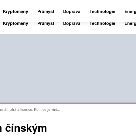
BUSINESS NEWS 24
WORLD NEWS 24
SPO
Kryptoměny
Průmysl
Doprava
Technologie
Energ
ám ztráta licence. Komise je viní...
m čínským