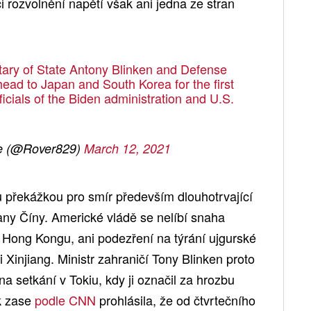
 rozvolnění napětí však ani jedna ze stran
ary of State Antony Blinken and Defense
head to Japan and South Korea for the first
icials of the Biden administration and U.S.
e (@Rover829)
March 12, 2021
ou překážkou pro smír především dlouhotrvající
any Číny. Americké vládě se nelíbí snaha
Hong Kongu, ani podezření na týrání ujgurské
 Xinjiang. Ministr zahraničí Tony Blinken proto
 na setkání v Tokiu, kdy ji označil za hrozbu
ak zase
podle CNN
prohlásila, že od čtvrtečního