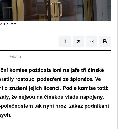
to: Reuters
Reklama
ní komise požádala loni na jaře tři čínské
vrátily rostoucí podezření ze špionáže. Ve
 o zrušení jejich licencí. Podle komise totiž
zaly, že nejsou
na čínskou vládu
napojeny.
Společnostem tak nyní hrozí zákaz podnikání
kých.