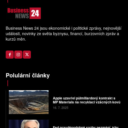
Business News 24 jsou ekonomické i politické zprávy, nejnovější
události, novinky ze světa byznysu, financí, burzovních zpráv a
kurzů měn.
Polulární články
Apple uzavřel půlmiliardový kontrakt s
MP Materials na recyklaci vzácných kovů
16. 7. 2025
Fed pravděpodobně sazby nezmění, trhy