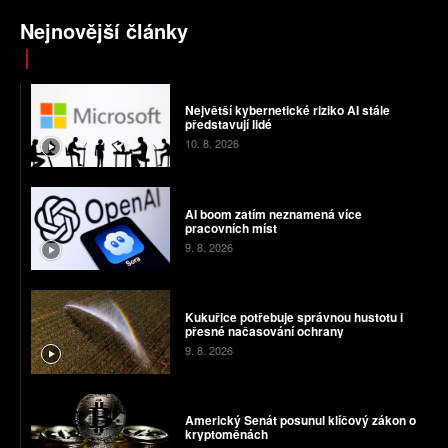
Nejnovější články
Největší kybernetické riziko AI stále
představují lidé
10. 8. 2026
AI boom zatím neznamená více
pracovních míst
9. 8. 2026
Kukuřice potřebuje správnou hustotu i
přesné načasování ochrany
9. 8. 2026
Americký Senát posunul klíčový zákon o
kryptoměnách