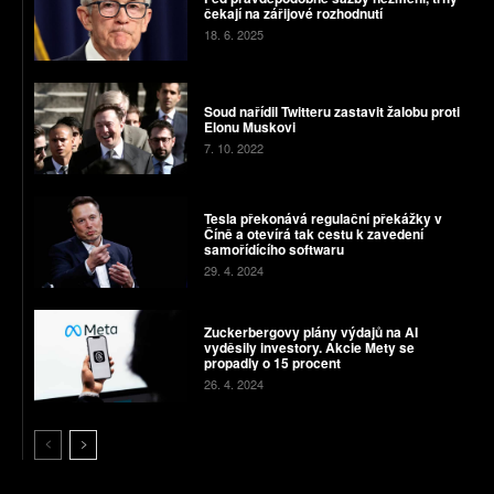
čekají na zářijové rozhodnutí
18. 6. 2025
Soud nařídil Twitteru zastavit žalobu proti
Elonu Muskovi
7. 10. 2022
Tesla překonává regulační překážky v
Číně a otevírá tak cestu k zavedení
samořídícího softwaru
29. 4. 2024
Zuckerbergovy plány výdajů na AI
vyděsily investory. Akcie Mety se
propadly o 15 procent
26. 4. 2024