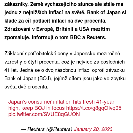
zákazníky. Země vycházejícího slunce ale stále má
jednu z nejnižších inflací na světě. Bank of Japan si
klade za cíl potlačit inflaci na dvě procenta.
Zdražování v Evropě, Británii a USA mezitím
zpomaluje. Informují o tom BBC a Reuters.
Základní spotřebitelské ceny v Japonsku meziročně
vzrostly o čtyři procenta, což je nejvíce za posledních
41 let. Jedná se o dvojnásobnou inflaci oproti závazku
Bank of Japan (BOJ), jejímž cílem jsou jako ve zbytku
světa dvě procenta.
Japan’s consumer inflation hits fresh 41-year
high, keep BOJ in focus
https://t.co/g8gqOIvq95
pic.twitter.com/SVUE8qGUON
— Reuters (@Reuters)
January 20, 2023