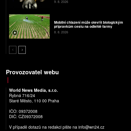
9. 8. 2026
Mobilní chlazení může otevřít biologickým
přípravkům cestu na odlehlé farmy
8. 8. 2026
Provozovatel webu
World News Media, s.r.o.
Rybná 716/24
Staré Město, 110 00 Praha
IČO: 09372008
DIČ: CZ09372008
V případě dotazů na redakci pište na
info@wn24.cz