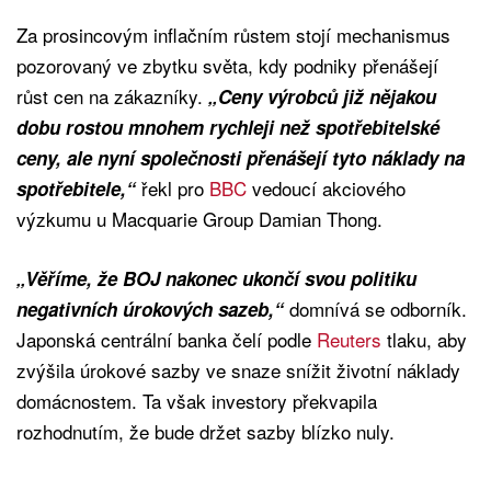
Za prosincovým inflačním růstem stojí mechanismus
pozorovaný ve zbytku světa, kdy podniky přenášejí
růst cen na zákazníky.
„Ceny výrobců již nějakou
dobu rostou mnohem rychleji než spotřebitelské
ceny, ale nyní společnosti přenášejí tyto náklady na
řekl pro
BBC
vedoucí akciového
spotřebitele,“
výzkumu u Macquarie Group Damian Thong.
„Věříme, že BOJ nakonec ukončí svou politiku
domnívá se odborník.
negativních úrokových sazeb,“
Japonská centrální banka čelí podle
Reuters
tlaku, aby
zvýšila úrokové sazby ve snaze snížit životní náklady
domácnostem. Ta však investory překvapila
rozhodnutím, že bude držet sazby blízko nuly.