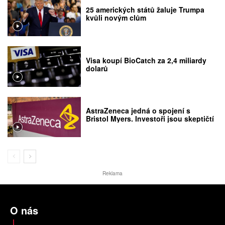
25 amerických států žaluje Trumpa
kvůli novým clům
Visa koupí BioCatch za 2,4 miliardy
dolarů
AstraZeneca jedná o spojení s
Bristol Myers. Investoři jsou skeptičtí
Reklama
O nás