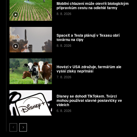
Mobilní chlazení může otevřít biologickým
přípravkům cestu na odlehlé farmy
8. 8. 2026
SpaceX a Tesla plánují v Texasu obří
továrnu na čipy
8. 8. 2026
Hovězí v USA zdražuje, farmářům ale
vyšší zisky nepřináší
7. 8. 2026
Disney se dohodl TikTokem. Tvůrci
mohou používat slavné postavičky ve
videích
6. 8. 2026