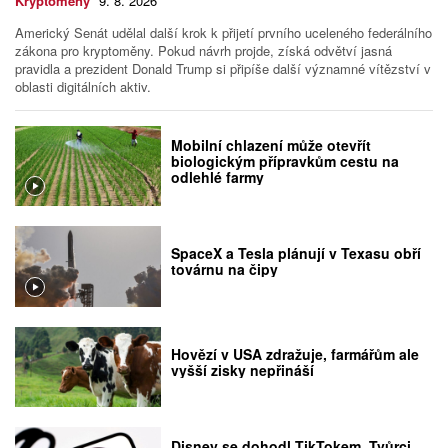
Kryptoměny
9. 8. 2026
Americký Senát udělal další krok k přijetí prvního uceleného federálního
zákona pro kryptoměny. Pokud návrh projde, získá odvětví jasná
pravidla a prezident Donald Trump si připíše další významné vítězství v
oblasti digitálních aktiv.
Mobilní chlazení může otevřít
biologickým přípravkům cestu na
odlehlé farmy
SpaceX a Tesla plánují v Texasu obří
továrnu na čipy
Hovězí v USA zdražuje, farmářům ale
vyšší zisky nepřináší
Disney se dohodl TikTokem. Tvůrci