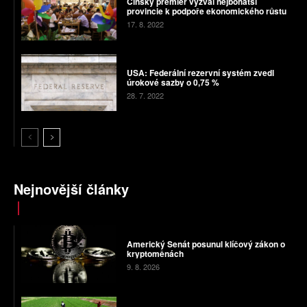
Čínský premiér vyzval nejbohatší
provincie k podpoře ekonomického růstu
17. 8. 2022
USA: Federální rezervní systém zvedl
úrokové sazby o 0,75 %
28. 7. 2022
Nejnovější články
Americký Senát posunul klíčový zákon o
kryptoměnách
9. 8. 2026