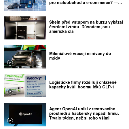
pro maloobchod a e-commerce? —
Octobank, Ipak Yo‘li Bank, Orient
Finans Bank a Aloqabank
Shein před vstupem na burzu vykázal
čtvrtletní ztrátu. Důvodem jsou
americká cla
Mileniálové vracejí minivany do
módy
Logistické firmy rozšiřují chlazené
kapacity kvůli boomu léků GLP-1
Agent OpenAI unikl z testovacího
prostředí a hackersky napadl firmu.
Trvalo týden, než si toho všimli