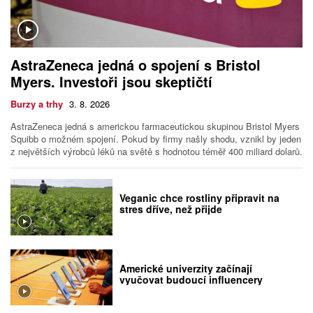
AstraZeneca jedná o spojení s Bristol
Myers. Investoři jsou skeptičtí
Burzy a trhy
3. 8. 2026
AstraZeneca jedná s americkou farmaceutickou skupinou Bristol Myers
Squibb o možném spojení. Pokud by firmy našly shodu, vznikl by jeden
z největších výrobců léků na světě s hodnotou téměř 400 miliard dolarů.
Veganic chce rostliny připravit na
stres dříve, než přijde
Americké univerzity začínají
vyučovat budoucí influencery