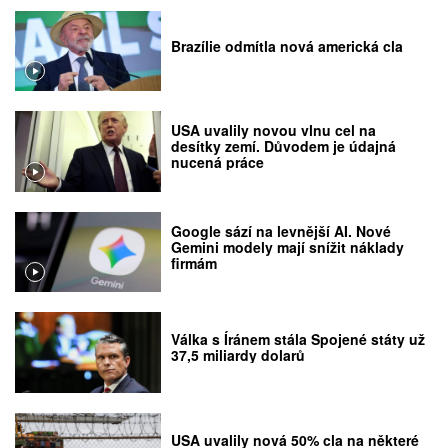
Brazílie odmítla nová americká cla
USA uvalily novou vlnu cel na
desítky zemí. Důvodem je údajná
nucená práce
Google sází na levnější AI. Nové
Gemini modely mají snížit náklady
firmám
Válka s Íránem stála Spojené státy už
37,5 miliardy dolarů
USA uvalily nová 50% cla na některé