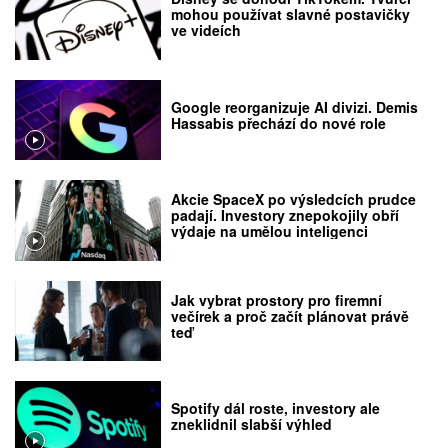
mohou používat slavné postavičky
ve videích
Google reorganizuje AI divizi. Demis
Hassabis přechází do nové role
Akcie SpaceX po výsledcích prudce
padají. Investory znepokojily obří
výdaje na umělou inteligenci
Jak vybrat prostory pro firemní
večírek a proč začít plánovat právě
teď
Spotify dál roste, investory ale
zneklidnil slabší výhled